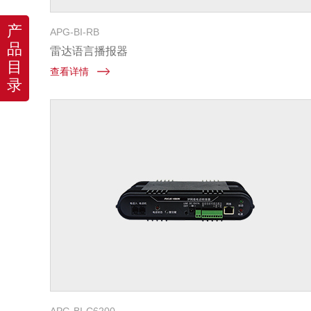
产
APG-BI-RB
品
雷达语言播报器
目
查看详情
录