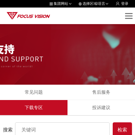
集团网站
选择区域/语言
登录
常见问题
售后服务
下载专区
投诉建议
搜索