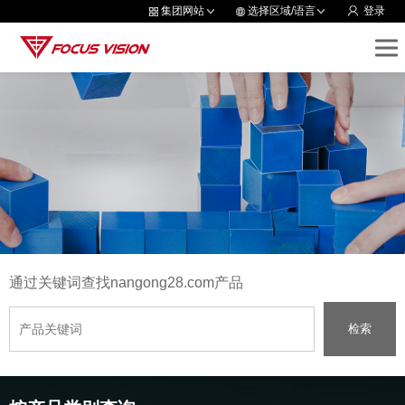
集团网站
选择区域/语言
登录
通过关键词查找nangong28.com产品